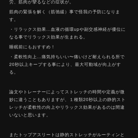
労、筋肉が攣るなどの症状が。
筋肉の緊張を解く（筋弛緩）事で怪我の予防になりま
す。
・リラックス効果…血液の循環upや副交感神経が優位に
なる事でリラックス効果が生まれる。
睡眠前にもおすすめ！
・柔軟性向上…痛気持ちいい〜痛いけど耐えられる所で
20秒以上キープする事により、最大可動域が向上がす
る。
論文やトレーナーによってストレッチの時間や定義が微
妙に違うこともありますが、１種類20秒以上の静的スト
レッチが柔軟性の向上やリラックス効果があるのは間違
いないと思います。
またトップアスリートは静的ストレッチがルーティンと